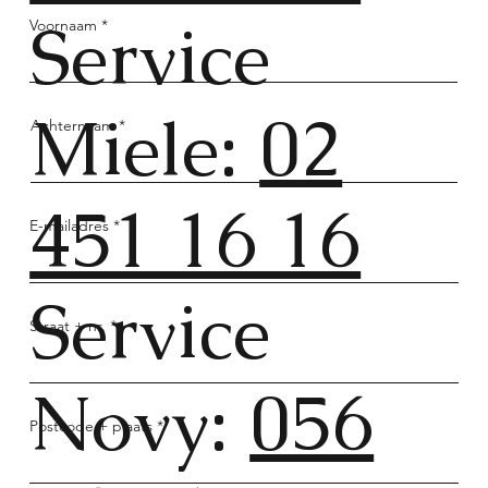
Service
Voornaam
Miele:
02
Achternaam
451 16 16
E-mailadres
Service
Straat + nr.
Novy:
056
Postcode + plaats