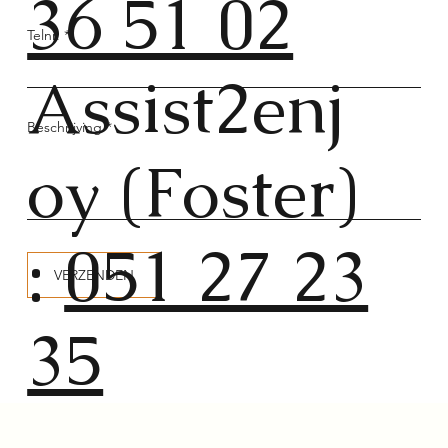
36 51 02
Telnr.
Assist2enj
Beschrijving
oy (Foster)
:
051 27 23
VERZENDEN
35